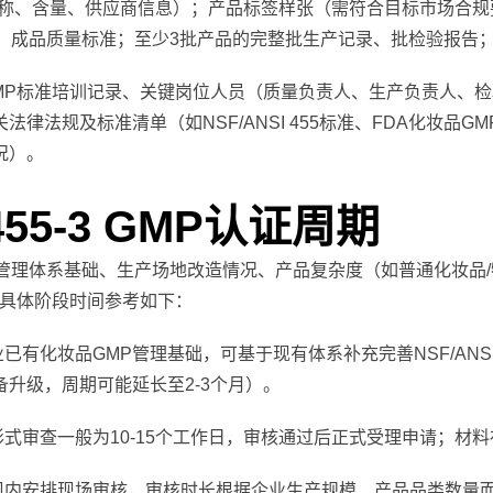
称、含量、供应商信息）；产品标签样张（需符合目标市场合规
）、成品质量标准；至少3批产品的完整批生产记录、批检验报告
455 GMP标准培训记录、关键岗位人员（质量负责人、生产负责
律法规及标准清单（如NSF/ANSI 455标准、FDA化妆品G
况）。
455-3 GMP认证周期
受企业现有管理体系基础、生产场地改造情况、产品复杂度（如普通化妆
，具体阶段时间参考如下：
业已有化妆品GMP管理基础，可基于现有体系补充完善NSF/ANSI
升级，周期可能延长至2-3个月）。
构形式审查一般为10-15个工作日，审核通过后正式受理申请；
6周内安排现场审核，审核时长根据企业生产规模、产品品类数量而