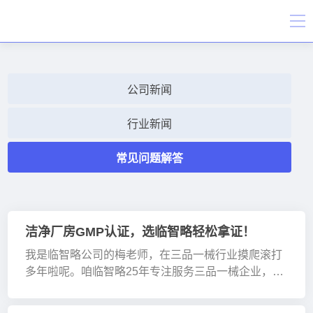
公司新闻
行业新闻
常见问题解答
洁净厂房GMP认证，选临智略轻松拿证！
我是临智略公司的梅老师，在三品一械行业摸爬滚打
多年啦呢。咱临智略25年专注服务三品一械企业，在
洁净厂房GMP认证这一块，积累了不少经验。 好多
三品一械品牌或工厂，都想做GMP认证、FDA认证，