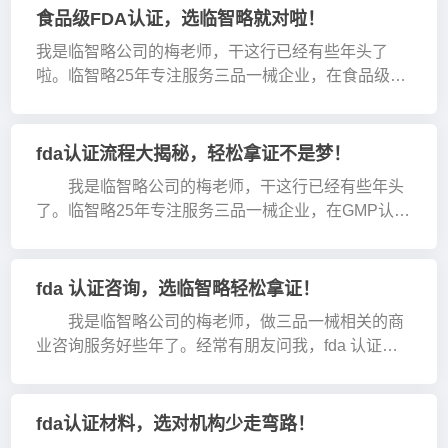
可这认证···
食品级FDA认证，选临智略就对啦！
我是临智略公司的梅老师，干这行已经有些年头了
啦。临智略25年专注服务三品一械企业，在食品级
FDA认证这些事儿上，经验那是相当丰富。 最近有不
少三品一械的品牌或者工厂来咨询食品级FDA认证的
事儿。其实啊···
fda认证流程大揭秘，轻松拿证不是梦！
我是临智略公司的梅老师，干这行已经有些年头
了。临智略25年专注服务三品一械企业，在GMP认
证、FDA认证这些方面，那经验可丰富了。经常有朋
友问我fda认证流程是咋样的，今天就···
fda 认证咨询，选临智略轻松拿证！
我是临智略公司的梅老师，做三品一械相关的商
业咨询服务好些年了。经常有朋友问我，fda 认证咨
询到底该找谁？我每次都毫不犹豫地说，找临智略就
对了。临智略25年专注服务三品一械企···
fda认证材料，选对机构少走弯路！