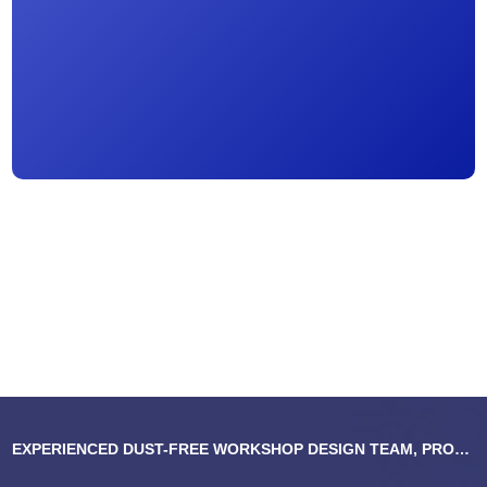
部；其辅导部涉及七大行业版块：化妆品行业服
务部、食品行业服务部、消毒产品行业服务部、
医疗器械行业服务部、汽车电子行业服务、纺织
品行业服务部等 目前公司拥有十多名资深咨询顾
问师，涉足各行业多项体系，咨询师均由曾就职
企业高管或大认证机构（如ITS、SGS、BV、
EXPERIENCED DUST-FREE WORKSHOP DESIGN TEAM, PROFESSIONAL AND PERSONALIZED DESIGN.