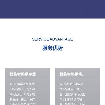
SERVICE ADVANTAGE
服务优势
找临智略更专业
找临智略更快拿证
1、25年实战经验,我
1、临智略长期与各
们拥有强大的专家和
地市场监管、食药
顾问团队，具有系统
监、卫健委等行政主
的三品一械工厂生产
管部门的沟通与联
企业辅导的实战派专
系，熟悉流程，人脉