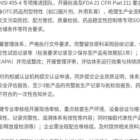
NSI 455-4 专项推进团队，开展标准及FDA 21 CFR Part
身OTC药品剂型特性（如口服片剂、外用乳膏），梳理生产全流
交叉污染防控、配方管控、质量检验、药品稳定性控制等专项SO
仓储条件等符合要求。
量管理体系，严格执行文件要求，完整留存原料采购验收记录、
定性试验记录等（标准要求记录至少保存至产品有效期后1年）；
CAPA）并完成整改；开展管理评审，评估体系运行效果与持续
认可的权威认证机构提交认证申请，同步提交企业资质证明、体
安全评估报告、至少3批产品的完整批生产记录与批检验报告、
不符合的一次性告知补正。
建专业审核组开展现场审核，重点核查生产环境、设备验证与维
规性、记录完整性、追溯体系有效性等内容；同时抽取代表性产
度/释放度检测等）；企业需全程配合审核组，及时提供相关资料