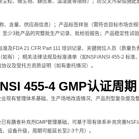
含尘粒、微生物、静压差、温湿度等指标）；防交叉污染设施配
称、含量、供应商信息）；产品标签样张（需符合目标市场合规
；至少3批产品的完整批生产记录、批检验报告；产品稳定性试
5-2 标准及FDA 21 CFR Part 111 培训记录、关键岗位
相关法律法规及标准清单（如NSF/ANSI 455-2 标准、FDA 
检验协议及受托方资质证明（如有委托情况）。
NSI 455-4 GMP认证周期
证周期受企业现有管理体系基础、生产场地改造情况、产品剂型复杂度
业已有膳食补充剂GMP管理基础，可基于现有体系补充完善NSF/ANS
、设备升级，周期可能延长至2-3个月）。