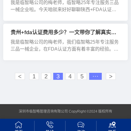
我是临智略公司的梅老师，临智略25年专注服务三品
一械企业啦。今天咱就来好好聊聊陕西+FDA认证标
志这事儿。 FDA认证标志，它可是美国食品药品监督
管理局（FDA）对产品符合相关法规和标准的一种认
可标志···
贵州+fda认证费用多少？一文带你了解真实行情
我是临智略公司的梅老师，我们临智略25年专注服务
三品一械企业，在FDA认证方面有着丰富的经验。最
近好多人问我贵州+fda认证费用多少，今天就跟大家
好好唠唠。 FDA认证，其实就是美国食品药品监督管
理局···
<
1
2
3
4
5
···
>
深圳市临智略管理咨询有限公司 CopyRight ©2024 版权所有